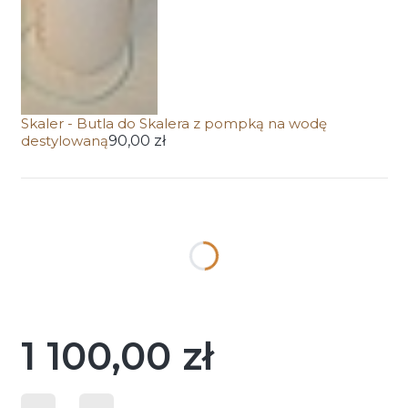
Skaler - Butla do Skalera z pompką na wodę
destylowaną
90,00 zł
Wybierz wariant produktu:
Poszczególne warianty mogą różnić się ceną
*
KOLOR
NIEBIESKI
ZIELONY
WRZOSOWY
CZARNY
1 100,00 zł
Cena