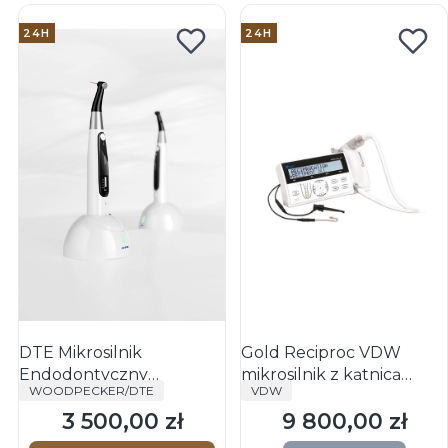
24H
24H
DTE Mikrosilnik
Gold Reciproc VDW
Endodontyczny
mikrosilnik z kątnicą
PRODUCENT
PRODUCENT
WOODPECKER/DTE
VDW
EndoMatic
endodontyczną
3 500,00 zł
9 800,00 zł
Cena
Cena