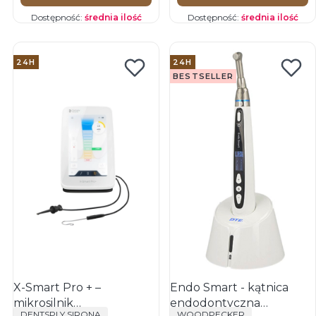
Dostępność:
średnia ilość
Dostępność:
średnia ilość
24H
24H
BESTSELLER
X-Smart Pro + –
Endo Smart - kątnica
mikrosilnik
endodontyczna
PRODUCENT
PRODUCENT
DENTSPLY SIRONA
WOODPECKER