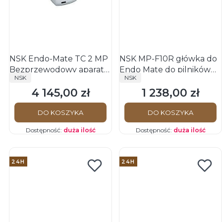
NSK Endo-Mate TC 2 MP
NSK MP-F10R główka do
Bezprzewodowy aparat
Endo Mate do pilników
PRODUCENT
PRODUCENT
NSK
NSK
do endodoncji bez
ręcznych
4 145,00 zł
1 238,00 zł
podłączenia do
Cena
Cena
endometru
DO KOSZYKA
DO KOSZYKA
Dostępność:
duża ilość
Dostępność:
duża ilość
24H
24H