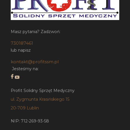
Masz pytania? Zadzwoń:
730187461
lub napisz
kontakt@profitssm.pl
Jesteśmy na:
Profit Solidny Sprzęt Medyczny
ul. Zygmunta Krasińskiego 15
20-709 Lublin
NIP: 712-269-93-58