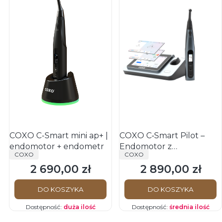
COXO C-Smart mini ap+ |
COXO C‑Smart Pilot –
endomotor + endometr
Endomotor z
PRODUCENT
PRODUCENT
COXO
COXO
wbudowanym
2 690,00 zł
2 890,00 zł
endometrem
Cena
Cena
DO KOSZYKA
DO KOSZYKA
Dostępność:
duża ilość
Dostępność:
średnia ilość