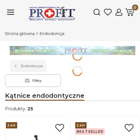
Produk
Otwórz wyszukiwark
Strona główna
Endodoncja
Naciśnij Enter lub spację, aby otworzyć stronę.
Endodoncja
Filtry
Kątnice endodontyczne
Produkty:
25
Lista produktów
24H
24H
BESTSELLER