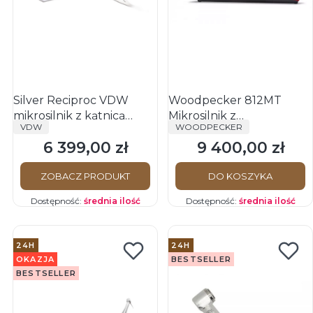
Silver Reciproc VDW
Woodpecker 812MT
mikrosilnik z kątnicą
Mikrosilnik z
PRODUCENT
PRODUCENT
VDW
WOODPECKER
endodontyczną
wbudowanym
6 399,00 zł
9 400,00 zł
endometrem
Cena
Cena
ZOBACZ PRODUKT
DO KOSZYKA
Dostępność:
średnia ilość
Dostępność:
średnia ilość
24H
24H
OKAZJA
BESTSELLER
BESTSELLER