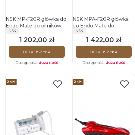
NSK MP-F20R główka do
NSK MPA-F20R główka
Endo Mate do pilników
do Endo Mate do
PRODUCENT
PRODUCENT
NSK
NSK
ręcznych
podłączenia do
1 202,00 zł
1 422,00 zł
endometru
Cena
Cena
DO KOSZYKA
DO KOSZYKA
Dostępność:
duża ilość
Dostępność:
duża ilość
24H
24H