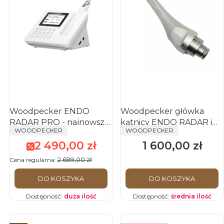
Woodpecker ENDO
Woodpecker główka
RADAR PRO - najnowsza
kątnicy ENDO RADAR i
PRODUCENT
PRODUCENT
WOODPECKER
WOODPECKER
wersja
Motopex
2 490,00 zł
1 600,00 zł
Cena promocyjna
Cena
2 699,00 zł
Cena regularna:
DO KOSZYKA
DO KOSZYKA
Dostępność:
duża ilość
Dostępność:
średnia ilość