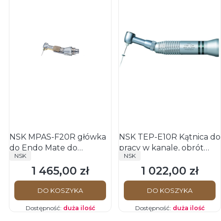
NSK MPAS-F20R główka
NSK TEP-E10R Kątnica do
do Endo Mate do
pracy w kanale, obrót
PRODUCENT
PRODUCENT
NSK
NSK
podłączenia do
twist 60 stopni, redukcja
1 465,00 zł
1 022,00 zł
endometru
10-krotna
Cena
Cena
DO KOSZYKA
DO KOSZYKA
Dostępność:
duża ilość
Dostępność:
duża ilość