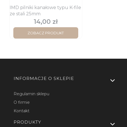
IMD pilniki kanałowe typu K-file
ze stali 25mm
14,00 zł
Cena
ZOBACZ PRODUKT
Linki w stopce
INFORMACJE O SKLEPIE
Regulamin sklepu
O firmie
Kontakt
PRODUKTY