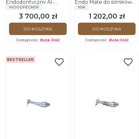
Endodontyczny AI-
Endo Mate do pilników
PRODUCENT
PRODUCENT
WOODPECKER
NSK
MOTOR BLACK
ręcznych
3 700,00 zł
1 202,00 zł
Cena
Cena
DO KOSZYKA
DO KOSZYKA
Dostępność:
duża ilość
Dostępność:
duża ilość
BESTSELLER