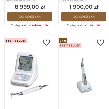
endodontyczny z
DTE/Woodpecker
8 999,00 zł
1 900,00 zł
endometrem
Cena
Cena
DO KOSZYKA
DO KOSZYKA
Dostępność:
średnia ilość
Dostępność:
duża ilość
BESTSELLER
24H
BESTSELLER