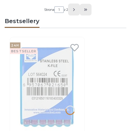
Strona
z 2
Przejdź do ostatniej 
Bestsellery
24H
BESTSELLER