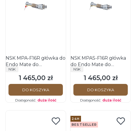
NSK MPA-F16R główka do
NSK MPAS-F16R główka
Endo Mate do
do Endo Mate do
PRODUCENT
PRODUCENT
NSK
NSK
podłączenia do
podłączenia do
1 465,00 zł
1 465,00 zł
endometru
endometru
Cena
Cena
DO KOSZYKA
DO KOSZYKA
Dostępność:
duża ilość
Dostępność:
duża ilość
24H
BESTSELLER