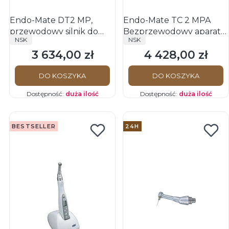
Endo-Mate DT2 MP,
Endo-Mate TC 2 MPA
przewodowy silnik do
Bezprzewodowy aparat
PRODUCENT
PRODUCENT
NSK
NSK
endodoncji i profilaktyki
do endodoncji z
3 634,00 zł
4 428,00 zł
podłączeniem do
Cena
Cena
endometru
DO KOSZYKA
DO KOSZYKA
Dostępność:
duża ilość
Dostępność:
duża ilość
BESTSELLER
24H