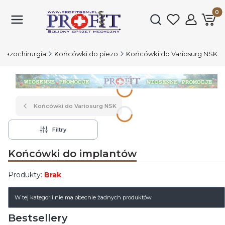
Produk
Otwórz wyszukiwark
Piezochirurgia
Końcówki do piezo
Końcówki do Variosurg NSK
Naciśnij Enter lub spację, aby otworzyć stronę.
Końcówki do Variosurg NSK
Filtry
Końcówki do implantów
Produkty:
Brak
Lista produktów
W tej kategorii nie ma obecnie żadnych produktów
Bestsellery