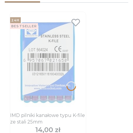
24H
BESTSELLER
IMD pilniki kanałowe typu K-file
ze stali 25mm
14,00 zł
Cena