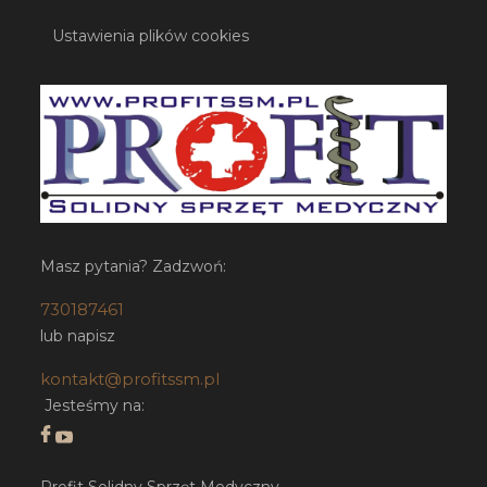
Ustawienia plików cookies
Masz pytania? Zadzwoń:
730187461
lub napisz
kontakt@profitssm.pl
Jesteśmy na:
Profit Solidny Sprzęt Medyczny