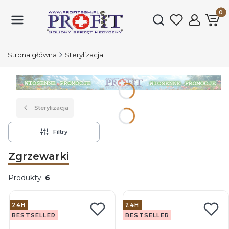
Produk
Otwórz wyszukiwark
Strona główna
Sterylizacja
Naciśnij Enter lub spację, aby otworzyć stronę.
Sterylizacja
Filtry
Zgrzewarki
Produkty:
6
Lista produktów
24H
24H
BESTSELLER
BESTSELLER