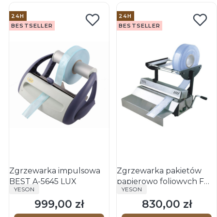
24H
24H
BESTSELLER
BESTSELLER
Zgrzewarka impulsowa
Zgrzewarka pakietów
BEST A-5645 LUX
papierowo foliowych F
PRODUCENT
PRODUCENT
YESON
YESON
-300
999,00 zł
830,00 zł
Cena
Cena