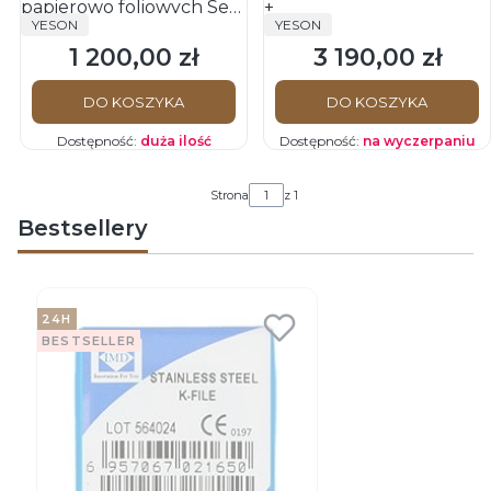
papierowo foliowych Seal
+
PRODUCENT
PRODUCENT
YESON
YESON
320
1 200,00 zł
3 190,00 zł
Cena
Cena
DO KOSZYKA
DO KOSZYKA
Dostępność:
duża ilość
Dostępność:
na wyczerpaniu
Strona
z 1
Bestsellery
24H
BESTSELLER