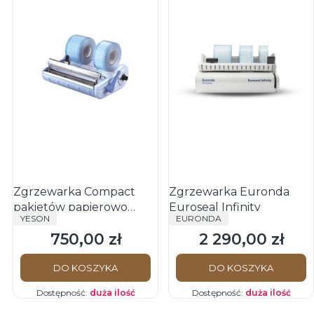
Zgrzewarka Compact
Zgrzewarka Euronda
pakietów papierowo
Euroseal Infinity
PRODUCENT
PRODUCENT
YESON
EURONDA
foliowych
750,00 zł
2 290,00 zł
Cena
Cena
DO KOSZYKA
DO KOSZYKA
Dostępność:
duża ilość
Dostępność:
duża ilość