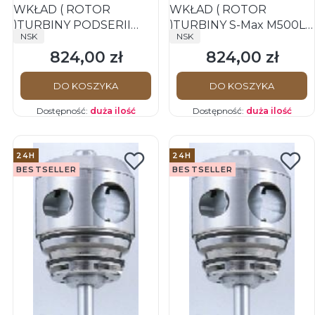
WKŁAD ( ROTOR
WKŁAD ( ROTOR
)TURBINY PODSERII
)TURBINY S-Max M500L,
PRODUCENT
PRODUCENT
NSK
NSK
PICO- SX-PU03 -
M500 M800L i M800- SX-
824,00 zł
824,00 zł
ORYGINAŁ NSK
MU03 - ORYGINAŁ NSK
Cena
Cena
DO KOSZYKA
DO KOSZYKA
Dostępność:
duża ilość
Dostępność:
duża ilość
24H
24H
BESTSELLER
BESTSELLER