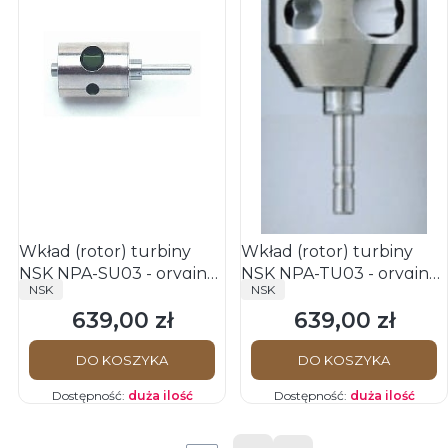
Wkład (rotor) turbiny
Wkład (rotor) turbiny
NSK NPA-SU03 - oryginał
NSK NPA-TU03 - oryginał
PRODUCENT
PRODUCENT
NSK
NSK
NSK PANA AIR
NSK PANA AIR Torque
639,00 zł
639,00 zł
Cena
Cena
DO KOSZYKA
DO KOSZYKA
Dostępność:
duża ilość
Dostępność:
duża ilość