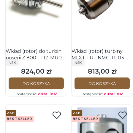
Wkład (rotor) do turbin
Wkład (rotor) turbiny
poserii Z 800 - TIZ-MU03
MLXT-TU - NMC-TU03 -
PRODUCENT
PRODUCENT
NSK
NSK
- ORYGINAŁ NSK
oryginał NSK
824,00 zł
813,00 zł
Cena
Cena
DO KOSZYKA
DO KOSZYKA
Dostępność:
duża ilość
Dostępność:
duża ilość
24H
24H
BESTSELLER
BESTSELLER