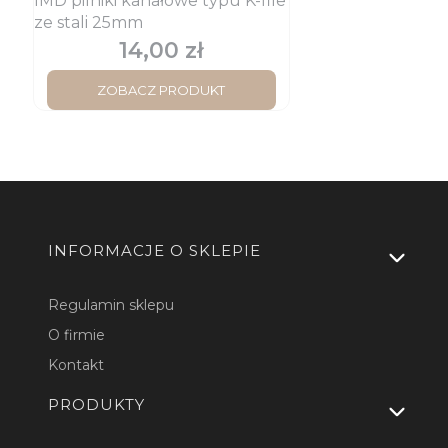
IMD pilniki kanałowe typu K-file
ze stali 25mm
14,00 zł
Cena
ZOBACZ PRODUKT
Linki w stopce
INFORMACJE O SKLEPIE
Regulamin sklepu
O firmie
Kontakt
PRODUKTY