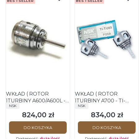
BESTSELLER
BESTSELLER
WKŁAD ( ROTOR
WKŁAD ( ROTOR
)TURBINY A600/A600L -
)TURBINY A700 - TI-
PRODUCENT
PRODUCENT
NSK
NSK
TI-SU03 - ORYGINAŁ NSK
TU03 - ORYGINAŁ NSK
824,00 zł
834,00 zł
Cena
Cena
DO KOSZYKA
DO KOSZYKA
Dostępność:
duża ilość
Dostępność:
duża ilość