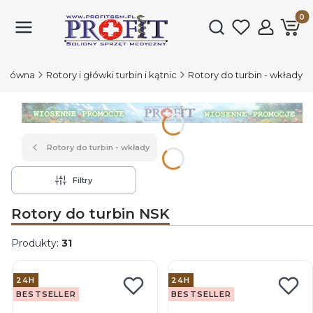
Produk
Otwórz wyszukiwark
 główna
Rotory i główki turbin i kątnic
Rotory do turbin - wkłady
Naciśnij Enter lub spację, aby otworzyć stronę.
Rotory do turbin - wkłady
Filtry
Rotory do turbin NSK
Produkty:
31
Lista produktów
24H
24H
BESTSELLER
BESTSELLER