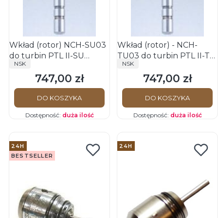
Wkład (rotor) NCH-SU03
Wkład (rotor) - NCH-
do turbin PTL II-SU
TU03 do turbin PTL II-TU
PRODUCENT
PRODUCENT
NSK
NSK
oryginał NSK
oryginał NSK
747,00 zł
747,00 zł
Cena
Cena
DO KOSZYKA
DO KOSZYKA
Dostępność:
duża ilość
Dostępność:
duża ilość
24H
24H
BESTSELLER