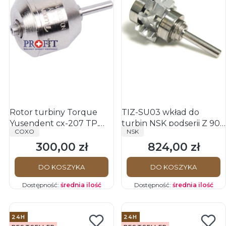
Rotor turbiny Torque
TIZ-SU03 wkład do
Yusendent cx-207 TP,
turbin NSK podserii Z 900
PRODUCENT
PRODUCENT
COXO
NSK
Coxo, Ruixin (NSK PanaAir
i Z 990
300,00 zł
824,00 zł
Torque)
Cena
Cena
DO KOSZYKA
DO KOSZYKA
Dostępność:
średnia ilość
Dostępność:
średnia ilość
24H
24H