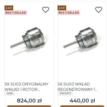
24H
24H
BESTSELLER
BESTSELLER
SX SU03 ORYGINALNY
SX SU03 WKŁAD
WKŁAD ( ROTOR
REGENEROWANY (
PRODUCENT
PRODUCENT
NSK
PROFIT
)TURBINY S-Max M600L,
ROTOR )TURBINY S-Max
824,00 zł
440,00 zł
M600, M900, M900L
M600L, M600, M900,
Cena
Cena
M900L