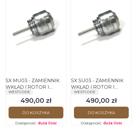
SX MU03 - ZAMIENNIK
SX SU03 - ZAMIENNIK
WKŁAD ( ROTOR )
WKŁAD ( ROTOR )
PRODUCENT
PRODUCENT
WESTCODE
WESTCODE
TURBINY S-Max M500L,
TURBINY S-Max M600L,
490,00 zł
490,00 zł
M500, M800, M800L
M600, M900, M900L
Cena
Cena
DO KOSZYKA
DO KOSZYKA
Dostępność:
duża ilość
Dostępność:
duża ilość