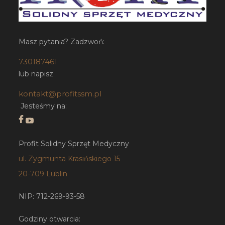
Masz pytania? Zadzwoń:
730187461
lub napisz
kontakt@profitssm.pl
Jesteśmy na:
Profit Solidny Sprzęt Medyczny
ul. Zygmunta Krasińskiego 15
20-709 Lublin
NIP: 712-269-93-58
Godziny otwarcia: