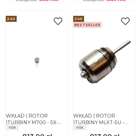
24H
24H
BESTSELLER
WKŁAD ( ROTOR
WKŁAD ( ROTOR
)TURBINY M700 - SX-
)TURBINY MLXT-SU -
PRODUCENT
PRODUCENT
NSK
NSK
TU03 - ORGINAŁ NSK
NMC-SU03 - ORYGINAŁ
NSK