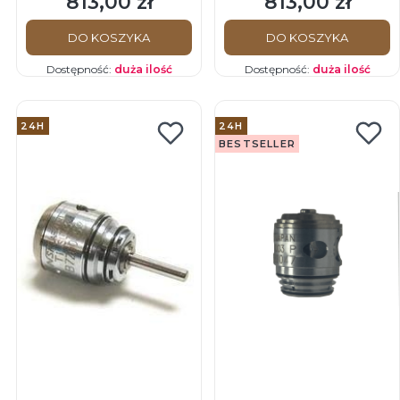
813,00 zł
813,00 zł
Cena
Cena
DO KOSZYKA
DO KOSZYKA
Dostępność:
duża ilość
Dostępność:
duża ilość
24H
24H
BESTSELLER