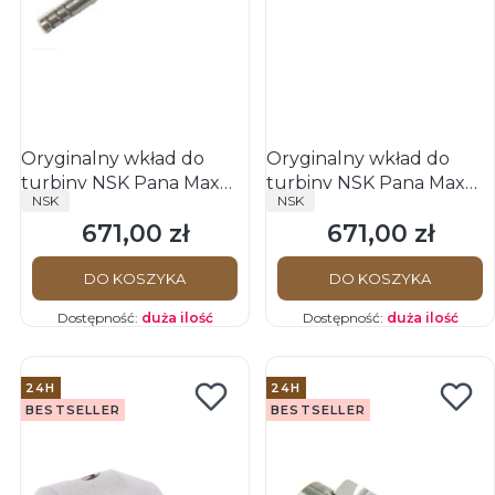
Oryginalny wkład do
Oryginalny wkład do
turbiny NSK Pana Max
turbiny NSK Pana Max
PRODUCENT
PRODUCENT
NSK
NSK
SU
TU
671,00 zł
671,00 zł
Cena
Cena
DO KOSZYKA
DO KOSZYKA
Dostępność:
duża ilość
Dostępność:
duża ilość
24H
24H
BESTSELLER
BESTSELLER