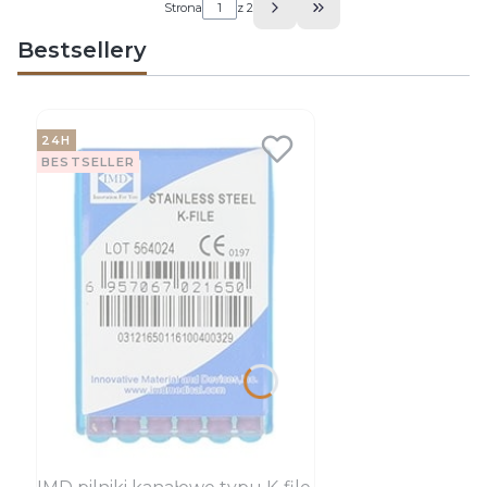
Strona
z 2
Przejdź do ostatniej 
Bestsellery
24H
BESTSELLER