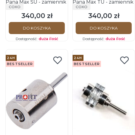
Pana Max SU - zamiennik
Pana Max TU - zamiennik
PRODUCENT
PRODUCENT
COXO
COXO
340,00 zł
340,00 zł
Cena
Cena
DO KOSZYKA
DO KOSZYKA
Dostępność:
duża ilość
Dostępność:
duża ilość
24H
24H
BESTSELLER
BESTSELLER