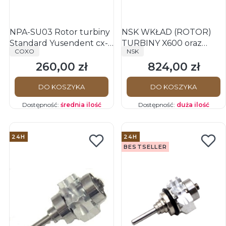
NPA-SU03 Rotor turbiny
NSK WKŁAD (ROTOR)
Standard Yusendent cx-
TURBINY X600 oraz
PRODUCENT
PRODUCENT
COXO
NSK
207 SP, Coxo, Ruixin ,NSK
X600L- TIX-SU03 -
260,00 zł
824,00 zł
Pana Air Standard
ORYGINAŁ NSK
Cena
Cena
DO KOSZYKA
DO KOSZYKA
Dostępność:
średnia ilość
Dostępność:
duża ilość
24H
24H
BESTSELLER