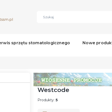
tssm.pl
erwis sprzętu stomatologicznego
Nowe produk
Naciśnij Enter lub spację, aby otworzyć st
Westcode
Produkty:
5
Lista produktów