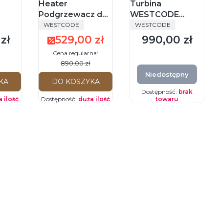
Heater
Turbina
Podgrzewacz do
WESTCODE
PRODUCENT
PRODUCENT
TOR )
Kompozytów LED
X45LG PRO z
WESTCODE
WESTCODE
Max
generatorem LED
zł
529,00 zł
990,00 zł
Cena promocyjna
Cena
0,
bardzo lekka
Cena regularna:
L
890,00 zł
Niedostępny
KA
DO KOSZYKA
Dostępność:
brak
 ilość
Dostępność:
duża ilość
towaru