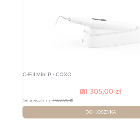
C-Fill Mini P - COXO
1 305,00 zł
Cena promocyjna
1 450,00 zł
Cena regularna:
DO KOSZYKA