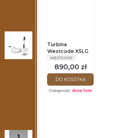
Turbina
Westcode X5LG
PRODUCENT
WESTCODE
890,00 zł
Cena
DO KOSZYKA
Dostępność:
duża ilość