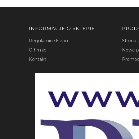
Linki w stopce
INFORMACJE O SKLEPIE
PROD
Regulamin sklepu
Strona 
O firmie
Nowe p
Kontakt
Promoc