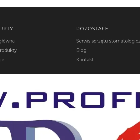
UKTY
POZOSTAŁE
główna
Serwis sprzętu stomatologi
rodukty
Blog
je
Kontakt