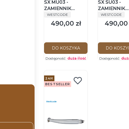
SX MU03 -
SX SU03 -
ZAMIENNIK
ZAMIENNIK
PRODUCENT
PRODUCENT
WKŁAD ( ROTOR )
WKŁAD ( RO
WESTCODE
WESTCODE
TURBINY S-Max
TURBINY S-
490,00 zł
490,00 
Cena
Cena
M500L, M500,
M600L, M60
M800, M800L
M900, M900
DO KOSZYKA
DO KOSZY
Dostępność:
duża ilość
Dostępność:
duża
24H
BESTSELLER