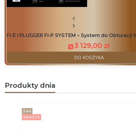
Fi-E i PLUGGER Fi-P SYSTEM – System do Obturac
3 129,00 zł
DO KOSZYKA
Produkty dnia
24H
OKAZJA