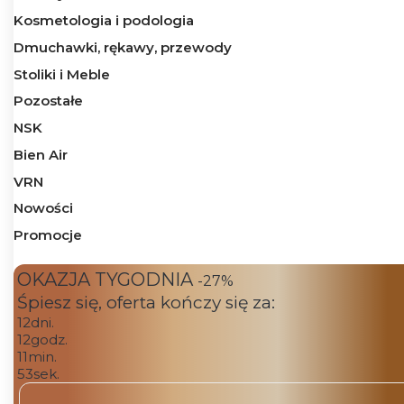
Kosmetologia i podologia
Dmuchawki, rękawy, przewody
Stoliki i Meble
Pozostałe
NSK
Bien Air
VRN
Nowości
Promocje
Koniec menu
OKAZJA TYGODNIA
-27%
Śpiesz się, oferta kończy się za:
12
dni.
12
godz.
11
min.
53
sek.