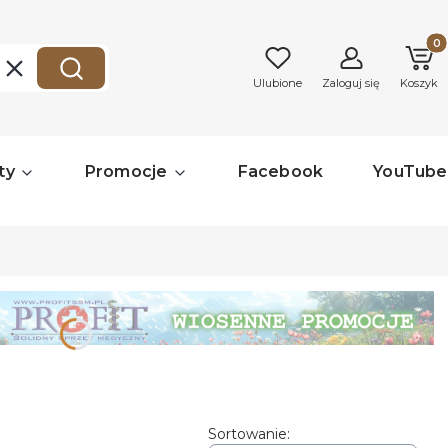
Produk
Wyczyść
Szukaj
Ulubione
Zaloguj się
Koszyk
ty
Promocje
Facebook
YouTube
ronę.
Sortowanie: