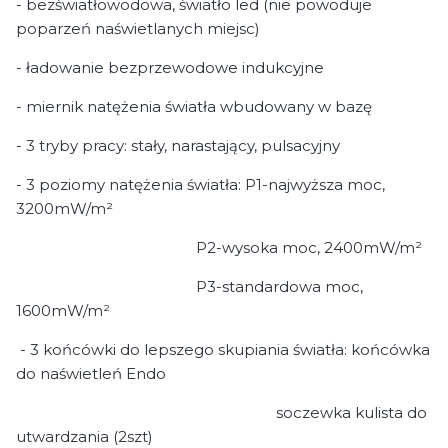
- bezświatłowodowa, światło led (nie powoduje
poparzeń naświetlanych miejsc)
- ładowanie bezprzewodowe indukcyjne
- miernik natężenia światła wbudowany w bazę
- 3 tryby pracy: stały, narastający, pulsacyjny
- 3 poziomy natężenia światła: P1-najwyższa moc,
3200mW/m²
P2-wysoka moc, 2400mW/m²
P3-standardowa moc,
1600mW/m²
- 3 końcówki do lepszego skupiania światła: końcówka
do naświetleń Endo
soczewka kulista do
utwardzania (2szt)