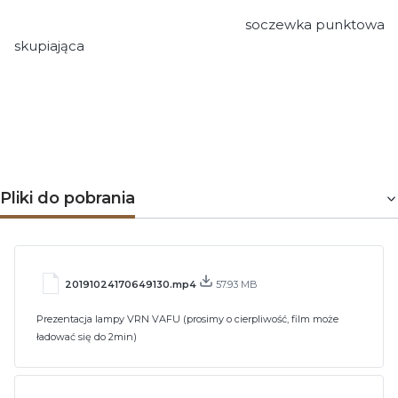
soczewka punktowa
skupiająca
Pliki do pobrania
20191024170649130.mp4
57.93 MB
Prezentacja lampy VRN VAFU (prosimy o cierpliwość, film może
ładować się do 2min)