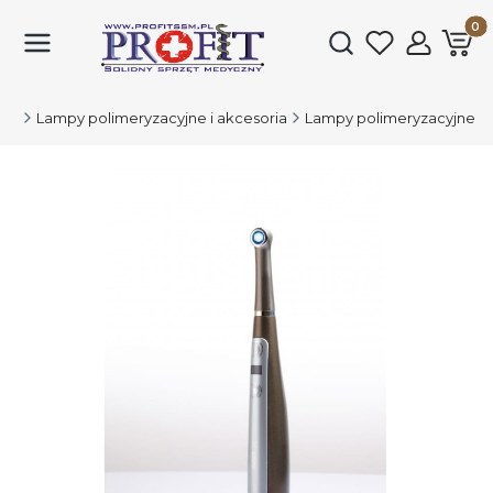
Produk
Otwórz wyszukiwark
SSM
Lampy polimeryzacyjne i akcesoria
Lampy polimeryzacyjne