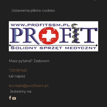
Ustawienia plików cookies
Masz pytania? Zadzwoń:
730187461
lub napisz
kontakt@profitssm.pl
Jesteśmy na: