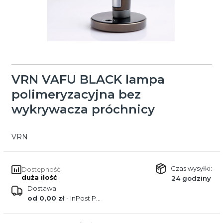
VRN VAFU BLACK lampa
polimeryzacyjna bez
wykrywacza próchnicy
VRN
Czas wysyłki:
Dostępność:
duża ilość
24 godziny
Dostawa
od 0,00 zł
- InPost Paczkomat (Polska)