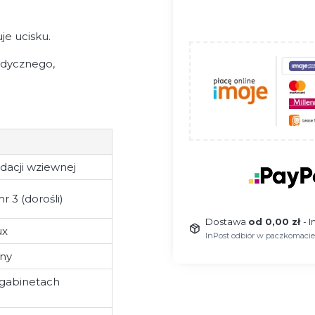
je ucisku.
edycznego,
edacji wziewnej
nr 3 (dorośli)
Dostawa
od 0,00 zł
- 
ux
InPost odbiór w paczkomacie
zny
 gabinetach