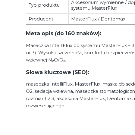
Akcesorium wymienne / d
Typ produktu
systemu MasterFlux
Producent
MasterFlux / Dentomax
Meta opis (do 160 znaków):
Maseczka IntelliFlux do systemu MasterFlux – 3 r
nr 3). Wysoka szczelność, komfort i bezpieczeń
wziewnej N₂O/O₂.
Słowa kluczowe (SEO):
maseczka IntelliFlux, MasterFlux, maska do se
O2, sedacja wziewna, maseczka stomatologiczna
rozmiar 1 2 3, akcesoria MasterFlux, Dentomax
rozweselającego