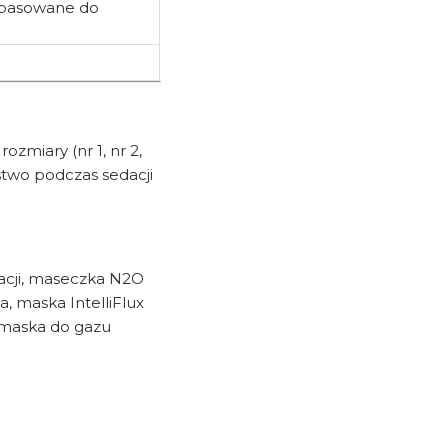
opasowane do
ozmiary (nr 1, nr 2,
stwo podczas sedacji
dacji, maseczka N2O
, maska IntelliFlux
, maska do gazu