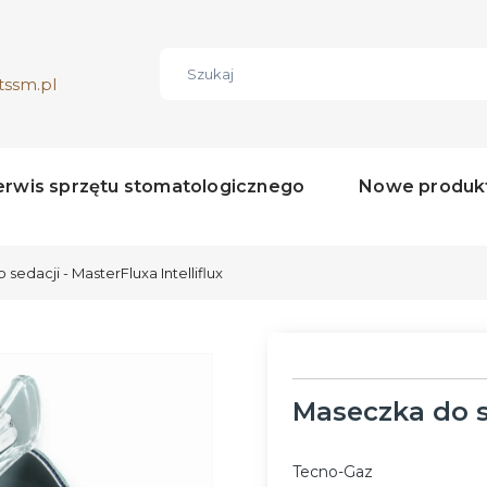
tssm.pl
erwis sprzętu stomatologicznego
Nowe produk
sedacji - MasterFluxa Intelliflux
Maseczka do se
Tecno-Gaz