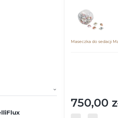
Maseczka do sedacji Ma
Wybierz wariant produ
Poszczególne warianty mog
*
ROZMIAR
Wybierz
750,00 z
Cena
lliFlux