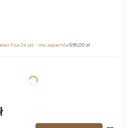
ster Flux 24 szt. - mix zapachów
595,00 zł
ktu:
ą różnić się ceną
ł