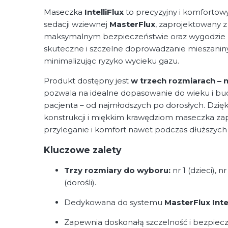
Maseczka
IntelliFlux
to precyzyjny i komforto
sedacji wziewnej
MasterFlux
, zaprojektowany z
maksymalnym bezpieczeństwie oraz wygodzie 
skuteczne i szczelne doprowadzanie mieszanin
minimalizując ryzyko wycieku gazu.
Produkt dostępny jest
w trzech rozmiarach – nr
pozwala na idealne dopasowanie do wieku i b
pacjenta – od najmłodszych po dorosłych. Dzię
konstrukcji i miękkim krawędziom maseczka z
przyleganie i komfort nawet podczas dłuższych
Kluczowe zalety
Trzy rozmiary do wyboru:
nr 1 (dzieci), n
(dorośli).
Dedykowana do systemu
MasterFlux Intel
Zapewnia doskonałą szczelność i bezpie