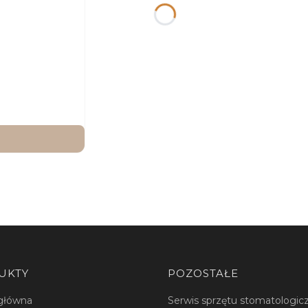
UKTY
POZOSTAŁE
główna
Serwis sprzętu stomatologi