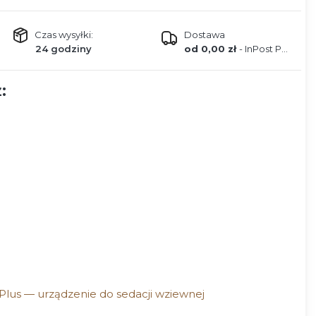
Czas wysyłki:
Dostawa
24 godziny
od 0,00 zł
- InPost Paczkomat (Polska)
:
Plus — urządzenie do sedacji wziewnej