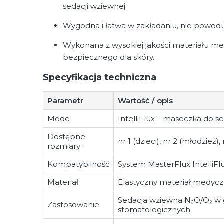
sedacji wziewnej.
Wygodna i łatwa w zakładaniu, nie powodu
Wykonana z wysokiej jakości materiału m
bezpiecznego dla skóry.
Specyfikacja techniczna
Parametr
Wartość / opis
Model
IntelliFlux – maseczka do s
Dostępne
nr 1 (dzieci), nr 2 (młodzież), 
rozmiary
Kompatybilność
System MasterFlux IntelliFl
Materiał
Elastyczny materiał medyc
Sedacja wziewna N₂O/O₂ w
Zastosowanie
stomatologicznych