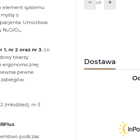
szt.
wy element systemu
 myślą o
pacjenta. Umożliwia
y N₂O/O₂,
 1, nr 2 oraz nr 3
, co
udowy twarzy
Dostawa
ki ergonomicznej
apewnia pewne
Od
 zabiegów.
r 2 (młodzież), nr 3
liFlux
.
czeństwo podczas