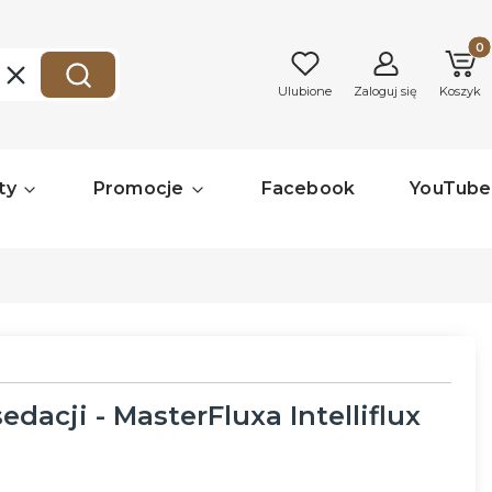
Produk
Wyczyść
Szukaj
Ulubione
Zaloguj się
Koszyk
ty
Promocje
Facebook
YouTube
dacji - MasterFluxa Intelliflux