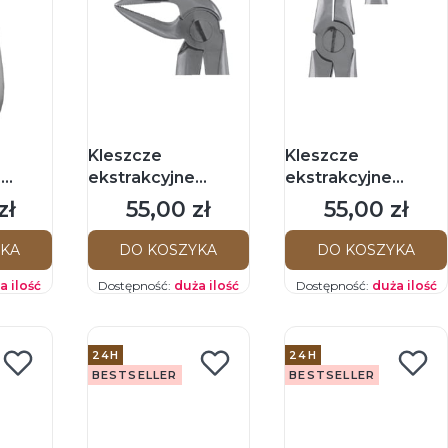
Kleszcze
Kleszcze
z
ekstrakcyjne
ekstrakcyjne
o-
Bertena do korzeni
Bertena do korzeni
zł
55,00 zł
55,00 zł
Cena
Cena
dolnych
dolnych
YKA
DO KOSZYKA
DO KOSZYKA
a ilość
Dostępność:
duża ilość
Dostępność:
duża ilość
24H
24H
BESTSELLER
BESTSELLER