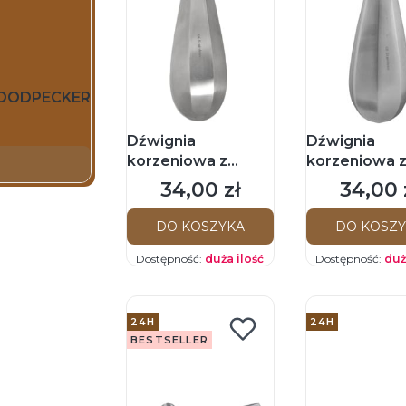
 WOODPECKER
Dźwignia
Dźwignia
korzeniowa z
korzeniowa 
ząbkami Lindo-
ząbkami Lind
34,00 zł
34,00 
Cena
Cena
Levien 3mm
Levien 4mm
DO KOSZYKA
DO KOSZ
Dostępność:
duża ilość
Dostępność:
duż
24H
24H
BESTSELLER