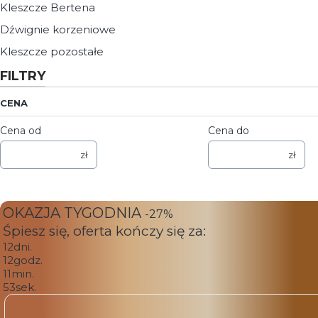
Kleszcze Bertena
Dźwignie korzeniowe
Kleszcze pozostałe
FILTRY
CENA
Cena od
Cena do
zł
zł
OKAZJA TYGODNIA
-27%
Śpiesz się, oferta kończy się za:
12
dni.
12
godz.
11
min.
53
sek.