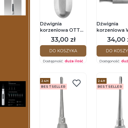
Dźwignia
Dźwignia
korzeniowa OTT
korzeniowa 
ścięta prawa
lewa
33,00 zł
34,00 
Cena
Cena
DO KOSZYKA
DO KOSZ
Dostępność:
duża ilość
Dostępność:
duż
24H
24H
BESTSELLER
BESTSELLER