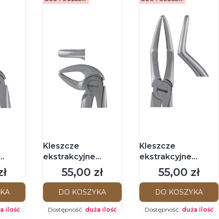
Kleszcze
Kleszcze
ekstrakcyjne
ekstrakcyjne
orzeni
Bertena do korzeni
Bertena do korzeni
zł
55,00 zł
55,00 zł
Cena
Cena
dolnych 33c
górnych
YKA
DO KOSZYKA
DO KOSZYKA
a ilość
Dostępność:
duża ilość
Dostępność:
duża ilość