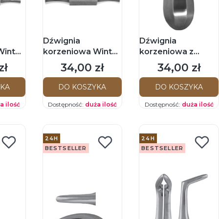
Dźwignia
Dźwignia
Winter
korzeniowa Winter
korzeniowa z
prawa
ząbkami Lindo-
zł
34,00 zł
34,00 zł
Cena
Cena
Levien 2mm
YKA
DO KOSZYKA
DO KOSZYKA
a ilość
Dostępność:
duża ilość
Dostępność:
duża ilość
24H
24H
BESTSELLER
BESTSELLER