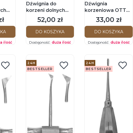
Dźwignia do
Dźwignia
ych
korzeni dolnych
korzeniowa OTT
prawa
ścięta lewa
zł
52,00 zł
33,00 zł
Cena
Cena
YKA
DO KOSZYKA
DO KOSZYKA
a ilość
Dostępność:
duża ilość
Dostępność:
duża ilość
24H
24H
BESTSELLER
BESTSELLER