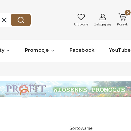
Produk
Wyczyść
Szukaj
Ulubione
Zaloguj się
Koszyk
ty
Promocje
Facebook
YouTube
ronę.
Sortowanie: