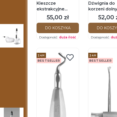
Kleszcze
Dźwignia do
ekstrakcyjne
korzeni doln
Bertena do zębów
lewa
55,00 zł
52,00 
Cena
Cena
górnych
trzonowych (18)
DO KOSZYKA
DO KOSZ
Dostępność:
duża ilość
Dostępność:
duż
24H
24H
BESTSELLER
BESTSELLER